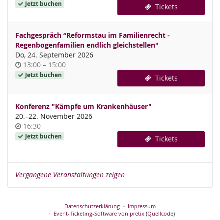
Jetzt buchen
Tickets
Fachgespräch “Reformstau im Familienrecht -
Regenbogenfamilien endlich gleichstellen"
Do, 24. September 2026
Uhrzeit
bis
13:00
–
15:00
Jetzt buchen
Tickets
Konferenz "Kämpfe um Krankenhäuser"
bis
20.
–
22. November 2026
Uhrzeit
16:30
Jetzt buchen
Tickets
Vergangene Veranstaltungen zeigen
Datenschutzerklärung
Impressum
Event-Ticketing-Software von pretix
(
Quellcode
)