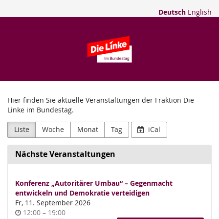
Zum
Deutsch
English
Haupt-
Die
Inhalt
springen
Linke
im
Bundestag
Hier finden Sie aktuelle Veranstaltungen der Fraktion Die
Linke im Bundestag.
Liste
Woche
Monat
Tag
iCal
Nächste Veranstaltungen
Konferenz „Autoritärer Umbau“ – Gegenmacht
entwickeln und Demokratie verteidigen
Fr, 11. September 2026
Uhrzeit
bis
12:00
–
19:00