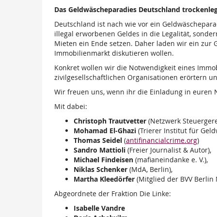
Das Geldwäscheparadies Deutschland trockenle
Deutschland ist nach wie vor ein Geldwäschepar
illegal erworbenen Geldes in die Legalität, sonder
Mieten ein Ende setzen. Daher laden wir ein zu
Immobilienmarkt diskutieren wollen.
Konkret wollen wir die Notwendigkeit eines Immo
zivilgesellschaftlichen Organisationen erörtern 
Wir freuen uns, wenn ihr die Einladung in euren 
Mit dabei:
Christoph Trautvetter
(Netzwerk Steuergerec
Mohamad El-Ghazi
(Trierer Institut für Gel
Thomas Seidel
(
antifinancialcrime.org
)
Sandro Mattioli
(Freier Journalist & Autor),
Michael Findeisen
(mafianeindanke e. V.),
Niklas Schenker
(MdA, Berlin),
Martha Kleedörfer
(Mitglied der BVV Berlin 
Abgeordnete der Fraktion Die Linke:
Isabelle Vandre