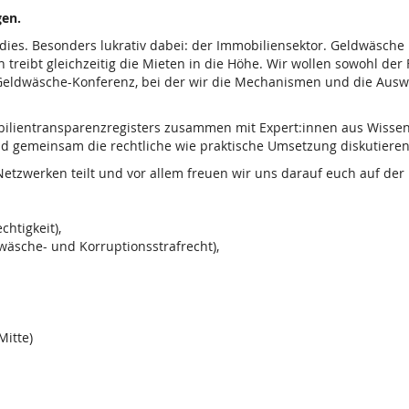
gen.
adies. Besonders lukrativ dabei: der Immobiliensektor. Geldwäsc
n treibt gleichzeitig die Mieten in die Höhe. Wir wollen sowohl de
r Geldwäsche-Konferenz, bei der wir die Mechanismen und die Au
bilientransparenzregisters zusammen mit Expert:innen aus Wissens
und gemeinsam die rechtliche wie praktische Umsetzung diskutieren
Netzwerken teilt und vor allem freuen wir uns darauf euch auf de
htigkeit),
dwäsche- und Korruptionsstrafrecht),
Mitte)