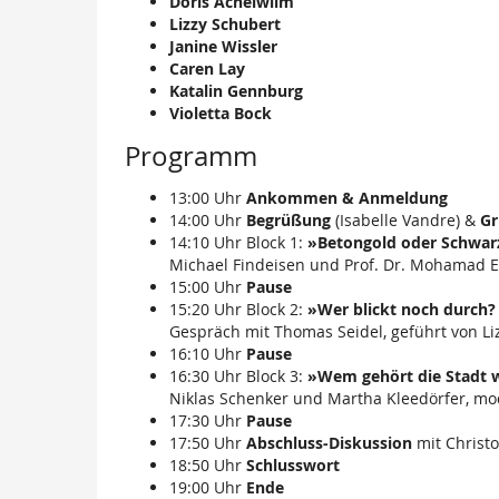
Doris Achelwilm
Lizzy Schubert
Janine Wissler
Caren Lay
Katalin Gennburg
Violetta Bock
Programm
13:00 Uhr
Ankommen & Anmeldung
14:00 Uhr
Begrüßung
(Isabelle Vandre) &
Gr
14:10 Uhr Block 1:
»Betongold oder Schwarz
Michael Findeisen und Prof. Dr. Mohamad El
15:00 Uhr
Pause
15:20 Uhr Block 2:
»Wer blickt noch durch?
Gespräch mit Thomas Seidel, geführt von L
16:10 Uhr
Pause
16:30 Uhr Block 3:
»Wem gehört die Stadt w
Niklas Schenker und Martha Kleedörfer, mo
17:30 Uhr
Pause
17:50 Uhr
Abschluss-Diskussion
mit Christo
18:50 Uhr
Schlusswort
19:00 Uhr
Ende